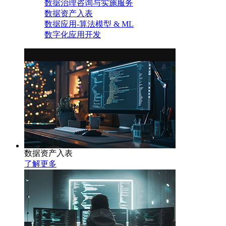
数据治理咨询与实施服务
数据资产入表
数据应用-算法模型 & ML
数字化应用开发
数据资产入表
了解更多