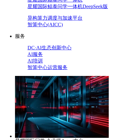
星耀国际鲲泰问学一体机DeepSeek版
异构算力调度与加速平台
智算中心(AICC)
服务
DC·AI生态创新中心
AI服务
AI培训
智算中心运营服务